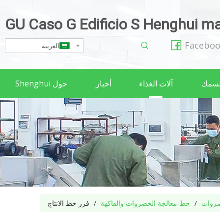
GU Caso G Edificio S Henghui maq
Facebo
العربية
لسمك
آلات الغذاء
أخبار
حول Shenghui
خضروات
/
خط معالجة الخضروات والفاكهة
/
فرز خط الانتاج