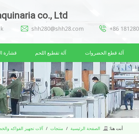
uinaria co., Ltd
ok
shh280@shh28.com
86
181280
آلة قطع الخضروات
آلة تقطيع اللحم
قشارة ا
أنت هنا:
الصفحة الرئيسية
/
منتجات
/
آلات تجهيز الفواكه وال